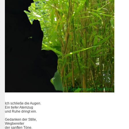
Ich schließe die Augen.
Ein tiefer Atemzug
und Ruhe dringt ein.
Gedanken der Stille,
Wegbereiter
der sanften Töne.