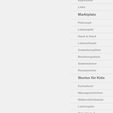
Impressum
Links
Marktplatz
Philosoph
Liebesapfel
Hand in Hand
Lebensfreude
Gedankensplitter
Beziehungskiste
Seelenwärmer
Reiseberichte
Stories für Kids
Kunterbunt
Mäusegeschichten
Wellensittichbande
Lachtropfen