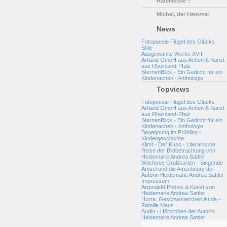
Rätselkiste ?
Michel, der Hamster
News
Fotopoesie Flügel des Glücks
Stille
Ausgewählte Werke XVII
Artland GmbH aus Achen & Kunst
aus Rheinland-Pfalz
SternenBlick - Ein Gedicht für ein
Kinderlachen - Anthologie
Topviews
Fotopoesie Flügel des Glücks
Artland GmbH aus Achen & Kunst
aus Rheinland-Pfalz
SternenBlick - Ein Gedicht für ein
Kinderlachen - Anthologie
Begegnung im Frühling -
Kindergeschichte
Klimt - Der Kuss - Literarische
Reise der Bildbetrachtung von
Heidemarie Andrea Sattler
Witchtree Grußkarten - Singende
Amsel und die Amselstory der
Autorin Heidemarie Andrea Sattler
Impressum
Artprojekt Phönix & Kunst von
Heidemarie Andrea Sattler
Hurra, Geschwisterchen ist da -
Familie Maus
Audio - Hörproben der Autorin
Heidemarie Andrea Sattler