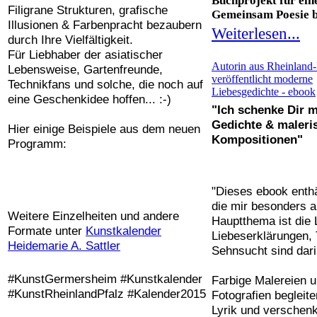
Buchprojekt für ein
Filigrane Strukturen, grafische
Gemeinsam Poesie be
Illusionen & Farbenpracht bezaubern
Weiterlesen...
durch Ihre Vielfältigkeit.
Für Liebhaber der asiatischer
Autorin aus Rheinland-
Lebensweise, Gartenfreunde,
veröffentlicht moderne
Technikfans und solche, die noch auf
Liebesgedichte - ebook
eine Geschenkidee hoffen... :-)
"Ich schenke Dir m
Gedichte & maleri
Hier einige Beispiele aus dem neuen
Kompositionen"
Programm:
"Dieses ebook enthä
die mir besonders 
Weitere Einzelheiten und andere
Hauptthema ist die 
Formate unter
Kunstkalender
Liebeserklärungen,
Heidemarie A. Sattler
Sehnsucht sind dari
#KunstGermersheim #Kunstkalender
Farbige Malereien u
#KunstRheinlandPfalz #Kalender2015
Fotografien begleit
Lyrik und verschenk