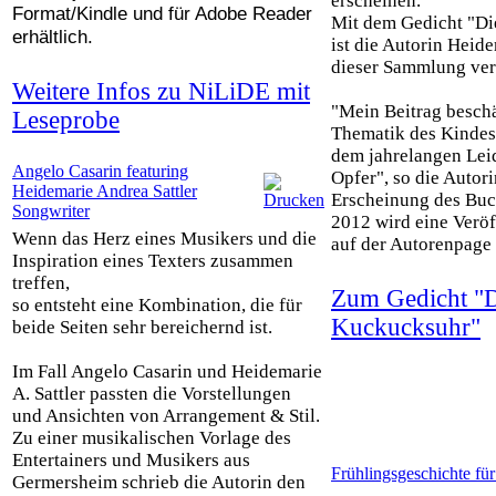
erscheinen.
Format/Kindle und für Adobe Reader
Mit dem Gedicht "D
erhältlich.
ist die Autorin Heide
dieser Sammlung ver
Weitere Infos zu NiLiDE mit
"Mein Beitrag beschä
Leseprobe
Thematik des Kinde
dem jahrelangen Lei
Angelo Casarin featuring
Opfer", so die Autor
Heidemarie Andrea Sattler
Erscheinung des Bu
Songwriter
2012 wird eine Veröf
Wenn das Herz eines Musikers und die
auf der Autorenpage 
Inspiration eines Texters zusammen
treffen,
Zum Gedicht "
so entsteht eine Kombination, die für
Kuckucksuhr"
beide Seiten sehr bereichernd ist.
Im Fall Angelo Casarin und Heidemarie
A. Sattler passten die Vorstellungen
und Ansichten von Arrangement & Stil.
Zu einer musikalischen Vorlage des
Entertainers und Musikers aus
Frühlingsgeschichte fü
Germersheim schrieb die Autorin den