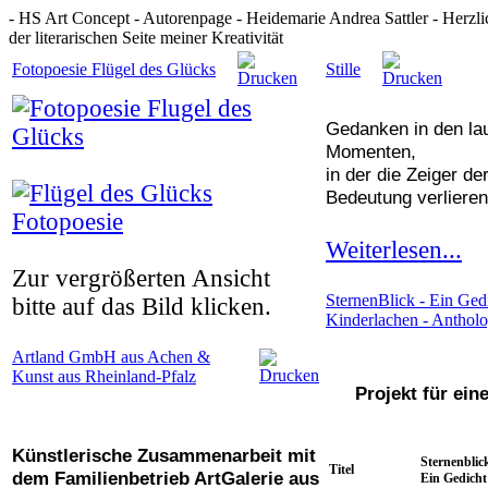
- HS Art Concept - Autorenpage - Heidemarie Andrea Sattler - Herzl
der literarischen Seite meiner Kreativität
Fotopoesie Flügel des Glücks
Stille
Gedanken in den la
Momenten,
in der die Zeiger der
Bedeutung verlieren
Weiterlesen...
Zur vergrößerten Ansicht
SternenBlick - Ein Gedi
bitte auf das Bild klicken.
Kinderlachen - Antholo
Artland GmbH aus Achen &
Kunst aus Rheinland-Pfalz
Projekt für ei
Künstlerische Zusammenarbeit mit
Sternenblic
Titel
dem Familienbetrieb ArtGalerie aus
Ein Gedicht