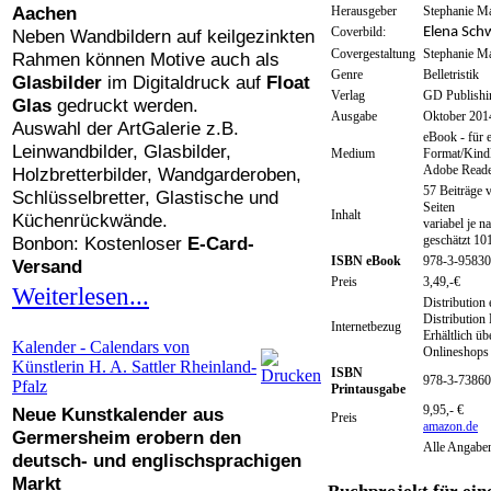
Aachen
Herausgeber
Stephanie Ma
Coverbild:
Elena Sch
Neben Wandbildern auf keilgezinkten
Covergestaltung
Stephanie Ma
Rahmen können Motive auch als
Genre
Belletristik
Glasbilder
im Digitaldruck auf
Float
Verlag
GD Publishi
Glas
gedruckt werden.
Ausgabe
Oktober 201
Auswahl der ArtGalerie z.B.
eBook - für 
Leinwandbilder, Glasbilder,
Medium
Format/Kindl
Adobe Read
Holzbretterbilder, Wandgarderoben,
57 Beiträge 
Schlüsselbretter, Glastische und
Seiten
Inhalt
Küchenrückwände.
variabel je n
Bonbon: Kostenloser
E-Card-
geschätzt 10
ISBN eBook
978-3-95830
Versand
Preis
3,49,-€
Weiterlesen...
Distribution
Distribution
Internetbezug
Erhältlich üb
Kalender - Calendars von
Onlineshops
Künstlerin H. A. Sattler Rheinland-
ISBN
978-3-73860
Pfalz
Printausgabe
9,95,- €
Neue Kunstkalender aus
Preis
amazon.de
Germersheim erobern den
Alle Angabe
deutsch- und englischsprachigen
Markt