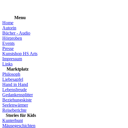
Menu
Home
Autorin
Bücher - Audio
Hörproben
Events
Presse
Kunstshop HS Arts
Impressum
Links
Marktplatz
Philosoph
Liebesapfel
Hand in Hand
Lebensfreude
Gedankensplitter
Beziehungskiste
Seelenwärmer
Reiseberichte
Stories für Kids
Kunterbunt
Mäusegeschichten